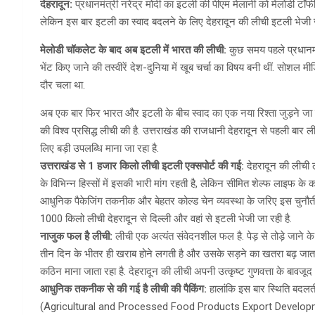
देहरादून:
प्रधानमंत्री नरेंद्र मोदी का इटली की पीएम मेलानी को मेलोडी टॉफी द
लेकिन इस बार इटली का स्वाद बदलने के लिए देहरादून की लीची इटली भेजी ज
मेलोडी चॉकलेट के बाद अब इटली में भारत की लीची:
कुछ समय पहले प्रधानमंत्
भेंट किए जाने की तस्वीरें देश-दुनिया में खूब चर्चा का विषय बनी थीं. सोशल
दौर चला था.
अब एक बार फिर भारत और इटली के बीच स्वाद का एक नया रिश्ता जुड़ने जा रहा 
की विश्व प्रसिद्ध लीची की है. उत्तराखंड की राजधानी देहरादून से पहली बार लीच
लिए बड़ी उपलब्धि माना जा रहा है.
उत्तराखंड से 1 हजार किलो लीची इटली एक्सपोर्ट की गई:
देहरादून की लीची 
के विभिन्न हिस्सों में इसकी भारी मांग रहती है, लेकिन सीमित शेल्फ लाइफ के 
आधुनिक पैकेजिंग तकनीक और बेहतर कोल्ड चेन व्यवस्था के जरिए इस चुनौत
1000 किलो लीची देहरादून से दिल्ली और वहां से इटली भेजी जा रही है.
नाजुक फल है लीची:
लीची एक अत्यंत संवेदनशील फल है. पेड़ से तोड़े जाने के ब
तीन दिन के भीतर ही खराब होने लगती है और उसके सड़ने का खतरा बढ़ जाता है.
कठिन माना जाता रहा है. देहरादून की लीची अपनी उत्कृष्ट गुणवत्ता के बावजू
आधुनिक तकनीक से की गई है लीची की पैकिंग:
हालांकि इस बार स्थिति बदलती 
(Agricultural and Processed Food Products Export Development A