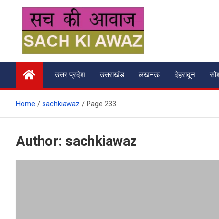
Skip
to
content
सच की आवाज
उत्तर प्रदेश
उत्तराखंड
लखनऊ
देहरादून
सो
Home
sachkiawaz
Page 233
Author:
sachkiawaz