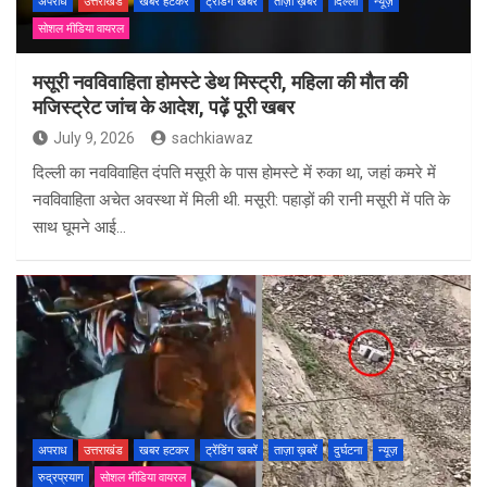
अपराध
उत्तराखंड
खबर हटकर
ट्रेंडिंग खबरें
ताज़ा ख़बरें
दिल्ली
न्यूज़
सोशल मीडिया वायरल
मसूरी नवविवाहिता होमस्टे डेथ मिस्ट्री, महिला की मौत की
मजिस्ट्रेट जांच के आदेश, पढ़ें पूरी खबर
July 9, 2026
sachkiawaz
दिल्ली का नवविवाहित दंपति मसूरी के पास होमस्टे में रुका था, जहां कमरे में
नवविवाहिता अचेत अवस्था में मिली थी. मसूरी: पहाड़ों की रानी मसूरी में पति के
साथ घूमने आई…
अपराध
उत्तराखंड
खबर हटकर
ट्रेंडिंग खबरें
ताज़ा ख़बरें
दुर्घटना
न्यूज़
रुद्रप्रयाग
सोशल मीडिया वायरल