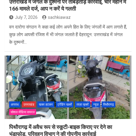
उत्तराखंड में जंगल के दुश्मनों पर ताबड़तोड़ कार्रवाई, चार महीने में
166 मामले दर्ज, आप न करें ये गलती
July 7, 2026
sachkiawaz
वन दारोगा संगठन ने कहा कई लोग अपने हित के लिए जंगलों में आग लगाते हैं,
कुछ लोग आपसी रंजिश में भी जंगल जलाते हैं देहरादून: उत्तराखंड में जंगल
के दुश्मनों…
अपराध
उत्तराखंड
खबर हटकर
ट्रेंडिंग खबरें
ताज़ा ख़बरें
न्यूज़
पिथौरागढ़
सोशल मीडिया वायरल
पिथौरागढ़ में अवैध रूप से स्कूटी-बाइक किराए पर देने का
भंडाफोड़, परिवहन विभाग ने की गोपनीय कार्रवाई