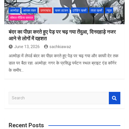
अल्मोड़ा
आपका शहर
उत्तराखंड
खबर हटकर
ट्रेंडिंग खबरें
ताज़ा ख़बरें
न्यूज़
सोशल मीडिया वायरल
बंदर का पीछा करते हुए पेड़ पर चढ़ गया तेंदुआ, दिनदहाड़े नजर
आने से लोगों में दहशत
June 13, 2026
sachkiawaz
अल्मोड़ा में लेपर्ड बंदर का पीछा करते हुए पेड़ पर चढ़ गया और काफी देर तक
डाल पर बैठा रहा. अल्मोड़ा: नगर के प्रसिद्ध पर्यटन स्थल ब्राइट एंड कॉर्नर
के समीप…
S
e
a
r
c
Recent Posts