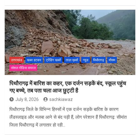
उत्तराखंड
खबर हटकर
ट्रेंडिंग खबरें
ताज़ा ख़बरें
न्यूज़
पिथौरागढ़
मौसम
सोशल मीडिया वायरल
पिथौरागढ़ में बारिश का कहर, एक दर्जन सड़कें बंद, स्कूल पहुंच
गए बच्चे, तब पता चला आज छुट्टी है
July 8, 2026
sachkiawaz
पिथौरागढ़ जिले के विभिन्न हिस्सों में एक दर्जन सड़कें बारिश के कारण
लैंडस्लाइड और मलबा आने से बंद पड़ी हैं, लोग परेशान हैं पिथौरागढ़: सीमांत
जिला पिथौरागढ़ में लगातार हो रही…