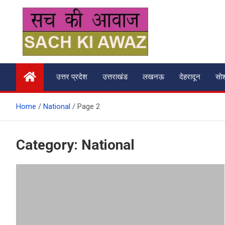
Skip
to
content
सच की आवाज
उत्तर प्रदेश
उत्तराखंड
लखनऊ
देहरादून
सो
Home
National
Page 2
Category:
National