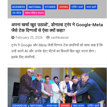
BUSINESS
NATIONAL
STORIES
उत्तराखंड
ट्रेंडिंग खबरें
ताज़ा ख़बरें
देश-विदेश
सोशल मीडिया वायरल
अपना खर्चा खुद उठाओ’, डोनाल्ड ट्रंप ने Google-Meta
जैसे टेक दिग्गजों से ऐसा क्यों कहा?
February 25, 2026
sachkiawaz
ट्रंप ने Google और Meta जैसी दिग्गज टेक कंपनियों को साफ कहा है कि
उन्हें अपने AI और उनके डेटा सेंटर्स का बिजली बिल खुद भरना होगा।
इसके लिए कंपनियों…
DEHARDUN
NATIONAL
आपका शहर
उत्तराखंड
खबर हटकर
ट्रेंडिंग खबरें