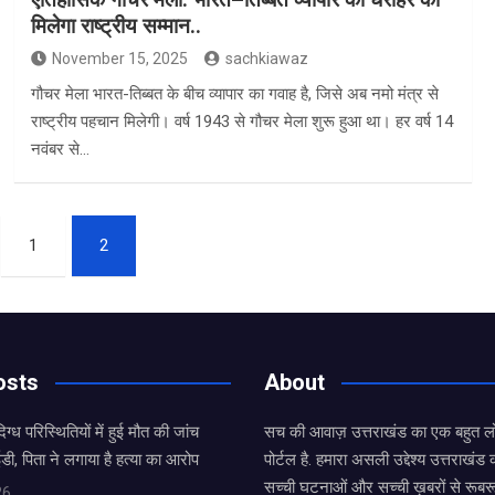
मिलेगा राष्ट्रीय सम्मान..
November 15, 2025
sachkiawaz
गौचर मेला भारत-तिब्बत के बीच व्यापार का गवाह है, जिसे अब नमो मंत्र से
राष्ट्रीय पहचान मिलेगी। वर्ष 1943 से गौचर मेला शुरू हुआ था। हर वर्ष 14
नवंबर से…
1
2
osts
About
िग्ध परिस्थितियों में हुई मौत की जांच
सच की आवाज़ उत्तराखंड का एक बहुत लो
ी, पिता ने लगाया है हत्या का आरोप
पोर्टल है. हमारा असली उद्देश्य उत्तराखं
सच्ची घटनाओं और सच्ची ख़बरों से रूबरू
26