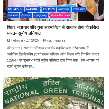
DEHARDUN
NATIONAL
POLITICS
आपका शहर
ट्रेंडिंग खबरें
ताज़ा ख़बरें
देश-विदेश
देहरादून/मसूरी
सोशल मीडिया वायरल
शिक्षा, नवाचार और युवा सहभागिता से साकार होगा विकसित
भारत- सुबोध उनियाल
February 27, 2026
sachkiawaz
नरेंद्रनगर। धर्मानंद उनियाल राजकीय महाविद्यालय, नरेंद्रनगर में
आयोजित त्रिदिवसीय इंटरनेशनल सेमिनार ऑन विज़न फॉर विकसित भारत
@2047 का शुभारंभ मंत्री सुबोध उनियाल द्वारा किया गया। इस अवसर पर
मंत्री सुबोध उनियाल…