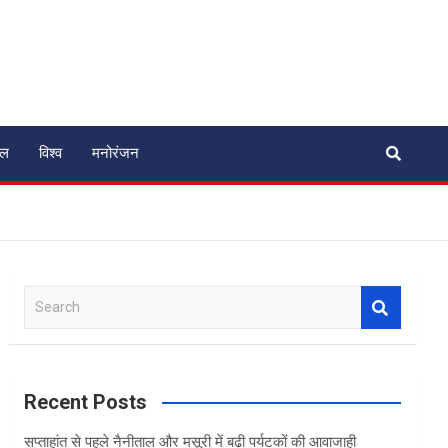
ेल
विश्व
मनोरंजन
S
e
a
r
c
Recent Posts
h
सप्ताहांत से पहले नैनीताल और मसूरी में बढ़ी पर्यटकों की आवाजाही