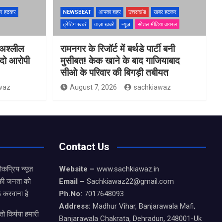
र हटकर
NEWSBEAT
आपका शहर
उत्तराखंड
खबर हटकर
ट्रेंडिंग खबरें
ताज़ा ख़बरें
न्यूज़
सोशल मीडिया वायरल
 अश्लील
रामनगर के रिजॉर्ट में बर्थडे पार्टी बनी
 दो आरोपी
मुसीबत! केक खाने के बाद गाजियाबाद
सीओ के परिवार की बिगड़ी तबीयत
waz
August 7, 2026
sachkiawaz
Contact Us
कप्रिय न्यूज़
Website –
www.sachkiawaz.in
ड की जनता को
Email –
Sachkiawaz22@gmail.com
 करवाना है.
Ph.No:
7017648093
Address:
Madhur Vihar, Banjarawala Mafi,
ो किर्पया हमारी
Banjarawala Chakrata, Dehradun, 248001-Uk