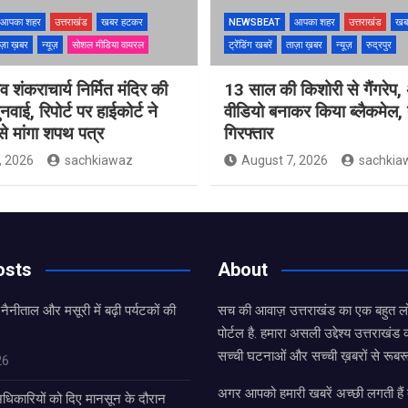
आपका शहर
उत्तराखंड
खबर हटकर
NEWSBEAT
आपका शहर
उत्तराखंड
खब
ज़ा ख़बर
न्यूज़
सोशल मीडिया वायरल
ट्रेंडिंग खबरें
ताज़ा ख़बर
न्यूज़
रुद्रपुर
ंव शंकराचार्य निर्मित मंदिर की
13 साल की किशोरी से गैंगरेप,
ुनवाई, रिपोर्ट पर हाईकोर्ट ने
वीडियो बनाकर किया ब्लैकमेल,
े मांगा शपथ पत्र
गिरफ्तार
, 2026
sachkiawaz
August 7, 2026
sachkia
osts
About
 नैनीताल और मसूरी में बढ़ी पर्यटकों की
सच की आवाज़ उत्तराखंड का एक बहुत लो
पोर्टल है. हमारा असली उद्देश्य उत्तराखं
सच्ची घटनाओं और सच्ची ख़बरों से रूबरू
26
अगर आपको हमारी खबरें अच्छी लगती हैं त
धिकारियों को दिए मानसून के दौरान