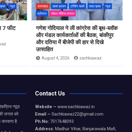
 ख़बर
न्यूज़
उत्तराखंड
खबर हटकर
ट्रेंडिंग खबरें
ताज़ा ख़बर
न्यूज़
श्रीनगर
सोशल मीडिया वायरल
 था 7 फीट
गणेश गोदियाल ने ली कांग्रेस की बूथ-ब्लॉक
और मंडल कार्यकर्ताओं की बैठक, बांकीपुर
और दतिया में बीजेपी की हार से दिखे
waz
उत्साहित
August 4, 2026
sachkiawaz
Contact Us
कप्रिय न्यूज़
Website –
www.sachkiawaz.in
ड की जनता को
Email –
Sachkiawaz22@gmail.com
 करवाना है.
Ph.No:
7017648093
Address:
Madhur Vihar, Banjarawala Mafi,