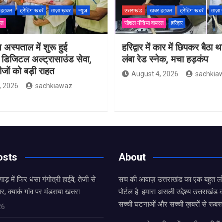
 हटकर
ट्रेंडिंग खबरें
ताज़ा ख़बर
न्यूज़
उत्तराखंड
खबर हटकर
ट्रेंडिंग खबरें
ताज़ा
रल
सोशल मीडिया वायरल
हरिद्वार
 अस्पताल में शुरू हुई
हरिद्वार में कार में छिपकर बैठा
 डिजिटल अल्ट्रासाउंड सेवा,
लंबा रेड स्नेक, मचा हड़कंप
ीजों को बड़ी राहत
August 4, 2026
sachkia
, 2026
sachkiawaz
osts
About
ाड़ में फिर धंसा गंगोत्री हाईवे, तेजी से
सच की आवाज़ उत्तराखंड का एक बहुत लो
र, क्यार्क गांव पर मंडराया खतरा
पोर्टल है. हमारा असली उद्देश्य उत्तराखं
सच्ची घटनाओं और सच्ची ख़बरों से रूबरू
26