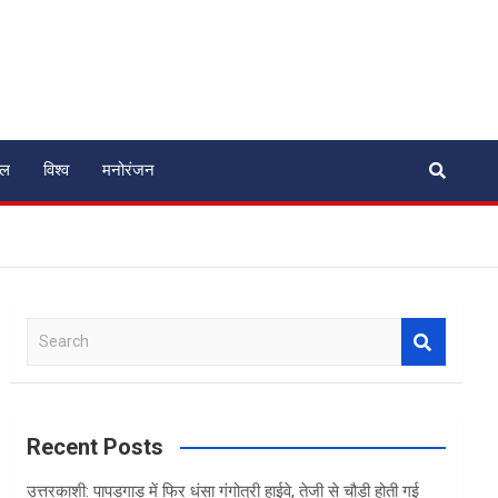
ेल
विश्व
मनोरंजन
S
e
a
r
c
Recent Posts
h
उत्तरकाशी: पापड़गाड़ में फिर धंसा गंगोत्री हाईवे, तेजी से चौड़ी होती गई