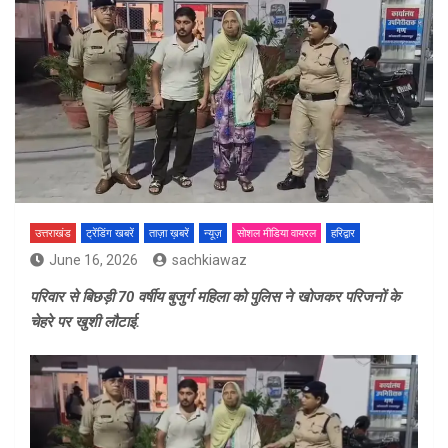
उत्तराखंड
ट्रेंडिंग खबरें
ताज़ा ख़बरें
न्यूज़
सोशल मीडिया वायरल
हरिद्वार
June 16, 2026
sachkiawaz
परिवार से बिछड़ी 70 वर्षीय बुजुर्ग महिला को पुलिस ने खोजकर परिजनों के
चेहरे पर खुशी लौटाई.