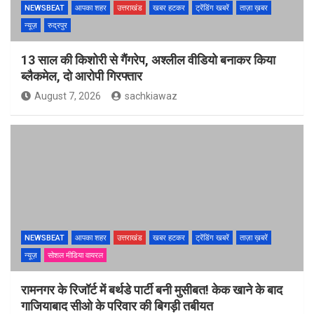
NEWSBEAT
आपका शहर
उत्तराखंड
खबर हटकर
ट्रेंडिंग खबरें
ताज़ा ख़बर
न्यूज़
रुद्रपुर
13 साल की किशोरी से गैंगरेप, अश्लील वीडियो बनाकर किया
ब्लैकमेल, दो आरोपी गिरफ्तार
August 7, 2026
sachkiawaz
NEWSBEAT
आपका शहर
उत्तराखंड
खबर हटकर
ट्रेंडिंग खबरें
ताज़ा ख़बरें
न्यूज़
सोशल मीडिया वायरल
रामनगर के रिजॉर्ट में बर्थडे पार्टी बनी मुसीबत! केक खाने के बाद
गाजियाबाद सीओ के परिवार की बिगड़ी तबीयत