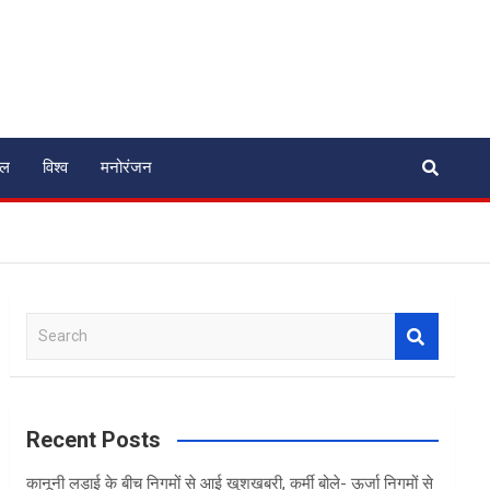
ेल
विश्व
मनोरंजन
S
e
a
r
c
Recent Posts
h
कानूनी लड़ाई के बीच निगमों से आई खुशखबरी, कर्मी बोले- ऊर्जा निगमों से