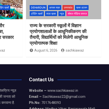
ेंडिंग खबरें
DEHARDUN
आपका शहर
उत्तराखंड
खबर हटकर
ट्रेंडिंग खबरें
ताज़ा ख़बर
न्यूज़
सोशल मीडिया वायरल
 और
राज्य के सरकारी स्कूलों में विज्ञान
्त,
प्रयोगशालाओं के आधुनिकीकरण की
 पर सरकार
तैयारी, विद्यार्थियों को मिलेगी आधुनिक
प्रयोगात्मक शिक्षा
waz
August 6, 2026
sachkiawaz
Contact Us
कप्रिय न्यूज़
Website –
www.sachkiawaz.in
ड की जनता को
Email –
Sachkiawaz22@gmail.com
 करवाना है.
Ph.No:
7017648093
Address:
Madhur Vihar, Banjarawala Mafi,