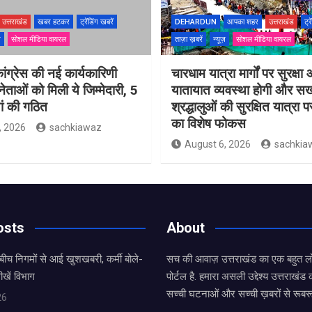
उत्तराखंड
खबर हटकर
ट्रेंडिंग खबरें
DEHARDUN
आपका शहर
उत्तराखंड
ट्र
ज़
सोशल मीडिया वायरल
ताज़ा ख़बरें
न्यूज़
सोशल मीडिया वायरल
ांग्रेस की नई कार्यकारिणी
चारधाम यात्रा मार्गों पर सुरक्षा
ेताओं को मिली ये जिम्मेदारी, 5
यातायात व्यवस्था होगी और सख
ं की गठित
श्रद्धालुओं की सुरक्षित यात्रा
का विशेष फोकस
, 2026
sachkiawaz
August 6, 2026
sachkia
osts
About
बीच निगमों से आई खुशखबरी, कर्मी बोले-
सच की आवाज़ उत्तराखंड का एक बहुत लो
ीखें विभाग
पोर्टल है. हमारा असली उद्देश्य उत्तराखं
सच्ची घटनाओं और सच्ची ख़बरों से रूबरू
26