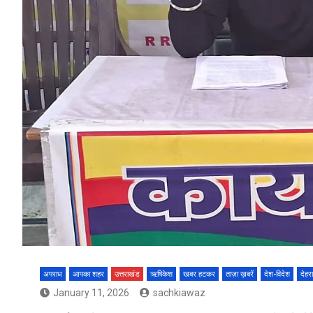
अपराध
आपका शहर
उत्तराखंड
ऋषिकेश
खबर हटकर
ताज़ा ख़बरें
देश-विदेश
देहर
January 11, 2026
sachkiawaz