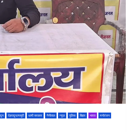
ादून
देहरादून/मसूरी
धामी सरकार
नैनीताल
न्यूज़
पुलिस
बिहार
भारत
मनोरंजन