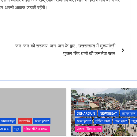
च पर अपनी आवाज उठाती रहेंगी।
जन-जन की सरकार, जन-जन के द्वार : उत्तराखण्ड में मुख्यमंत्री
पुष्कर सिंह धामी की जनसेवा पहल
DEHARDUN
NEWSBEAT
आपका शहर
आपका शहर
उत्तराखंड
खबर हटकर
खबर हटकर
ट्रेंडिंग खबरें
ताज़ा ख़बर
न्यूज़
ज़ा ख़बर
न्यूज़
सोशल मीडिया वायरल
सोशल मीडिया वायरल