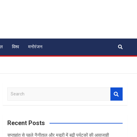
ेल
विश्व
मनोरंजन
S
e
a
r
c
Recent Posts
h
सप्ताहांत से पहले नैनीताल और मसूरी में बढ़ी पर्यटकों की आवाजाही