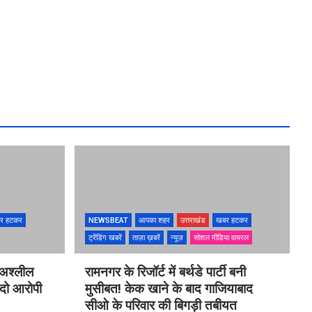
र हटकर
NEWSBEAT
आपका शहर
उत्तराखंड
खबर हटकर
ट्रेंडिंग खबरें
ताज़ा ख़बरें
न्यूज़
सोशल मीडिया वायरल
 अश्लील
रामनगर के रिजॉर्ट में बर्थडे पार्टी बनी
 दो आरोपी
मुसीबत! केक खाने के बाद गाजियाबाद
सीओ के परिवार की बिगड़ी तबीयत