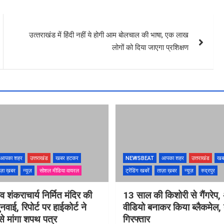
उत्‍तराखंड में हिंदी नहीं ये होगी आम बोलचाल की भाषा, एक लाख
लोगों को दिया जाएगा प्रशिक्षण
आपका शहर
उत्तराखंड
खबर हटकर
NEWSBEAT
आपका शहर
उत्तराखंड
खब
ज़ा ख़बर
न्यूज़
सोशल मीडिया वायरल
ट्रेंडिंग खबरें
ताज़ा ख़बर
न्यूज़
रुद्रपुर
ंव शंकराचार्य निर्मित मंदिर की
13 साल की किशोरी से गैंगरेप,
ुनवाई, रिपोर्ट पर हाईकोर्ट ने
वीडियो बनाकर किया ब्लैकमेल,
े मांगा शपथ पत्र
गिरफ्तार