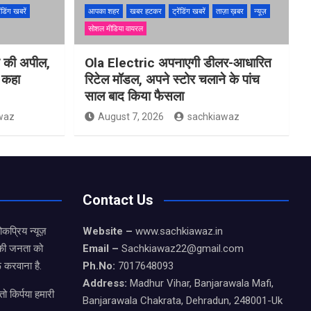
ेंडिंग खबरें
आपका शहर
खबर हटकर
ट्रेंडिंग खबरें
ताज़ा ख़बर
न्यूज़
सोशल मीडिया वायरल
ने की अपील,
Ola Electric अपनाएगी डीलर-आधारित
ो कहा
रिटेल मॉडल, अपने स्टोर चलाने के पांच
साल बाद किया फैसला
waz
August 7, 2026
sachkiawaz
Contact Us
कप्रिय न्यूज़
Website –
www.sachkiawaz.in
ड की जनता को
Email –
Sachkiawaz22@gmail.com
 करवाना है.
Ph.No:
7017648093
Address:
Madhur Vihar, Banjarawala Mafi,
ो किर्पया हमारी
Banjarawala Chakrata, Dehradun, 248001-Uk