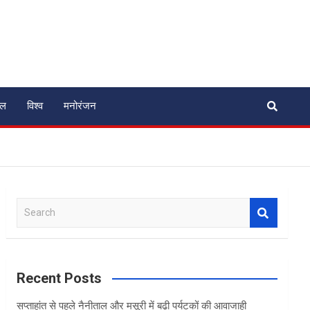
ेल
विश्व
मनोरंजन
S
e
a
r
c
Recent Posts
h
सप्ताहांत से पहले नैनीताल और मसूरी में बढ़ी पर्यटकों की आवाजाही