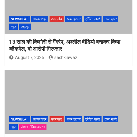
NEWSBEAT
आपका शहर
उत्तराखंड
खबर हटकर
ट्रेंडिंग खबरें
ताज़ा ख़बर
न्यूज़
रुद्रपुर
13 साल की किशोरी से गैंगरेप, अश्लील वीडियो बनाकर किया
ब्लैकमेल, दो आरोपी गिरफ्तार
August 7, 2026
sachkiawaz
NEWSBEAT
आपका शहर
उत्तराखंड
खबर हटकर
ट्रेंडिंग खबरें
ताज़ा ख़बरें
न्यूज़
सोशल मीडिया वायरल