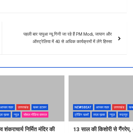
पहली बार पापुआ न्यू गिनी जा रहे हैं PM Modi, जापान और
ऑस्ट्रेलिया में 40 से अधिक कार्यक्रमों में लेंगे हिस्सा
आपका शहर
उत्तराखंड
खबर हटकर
NEWSBEAT
आपका शहर
उत्तराखंड
खब
ज़ा ख़बर
न्यूज़
सोशल मीडिया वायरल
ट्रेंडिंग खबरें
ताज़ा ख़बर
न्यूज़
रुद्रपुर
ंव शंकराचार्य निर्मित मंदिर की
13 साल की किशोरी से गैंगरेप,