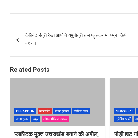
Post
कैबिनेट मंत्री रेखा आर्या ने यमुनोत्री धाम पहुंचकर मां यमुना किये
navigation
दर्शन।
Related Posts
DEHARDUN
उत्तराखंड
खबर हटकर
ट्रेंडिंग खबरें
NEWSBEAT
ताज़ा ख़बर
न्यूज़
सोशल मीडिया वायरल
ट्रेंडिंग खबरें
ता
प्लास्टिक मुक्त उत्तराखंड बनाने की अपील,
पौड़ी हाट गा