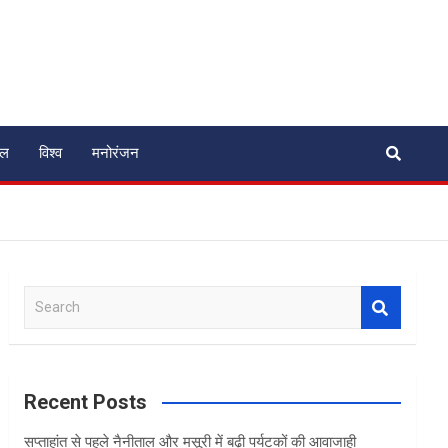
ेल
विश्व
मनोरंजन
S
e
a
r
c
Recent Posts
h
सप्ताहांत से पहले नैनीताल और मसूरी में बढ़ी पर्यटकों की आवाजाही