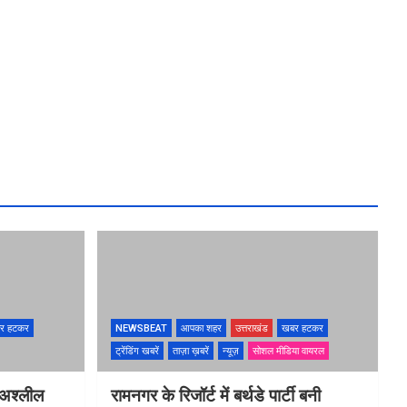
र हटकर
NEWSBEAT
आपका शहर
उत्तराखंड
खबर हटकर
ट्रेंडिंग खबरें
ताज़ा ख़बरें
न्यूज़
सोशल मीडिया वायरल
 अश्लील
रामनगर के रिजॉर्ट में बर्थडे पार्टी बनी