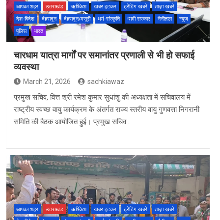
आपका शहर
उत्तराखंड
ऋषिकेश
खबर हटकर
ट्रेंडिंग खबरें
ताज़ा ख़बरें
देश-विदेश
देहरादून
देहरादून/मसूरी
धर्म-संस्कृति
धामी सरकार
नैनीताल
न्यूज़
पुलिस
भारत
चारधाम यात्रा मार्गों पर समानांतर प्रणाली से भी हो सफाई
व्यवस्था
March 21, 2026
sachkiawaz
प्रमुख सचिव, वित्त श्री रमेश कुमार सुधांशु की अध्यक्षता में सचिवालय में
राष्ट्रीय स्वच्छ वायु कार्यक्रम के अंतर्गत राज्य स्तरीय वायु गुणवत्ता निगरानी
समिति की बैठक आयोजित हुई। प्रमुख सचिव…
आपका शहर
उत्तराखंड
ऋषिकेश
खबर हटकर
ट्रेंडिंग खबरें
ताज़ा ख़बरें