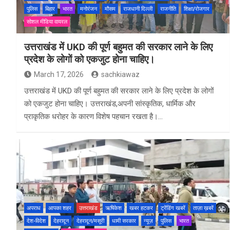
पुलिस
बिहार
भारत
मनोरंजन
मौसम
राजधानी दिल्ली
राजनीति
शिक्षा/रोजगार
सोशल मीडिया वायरल
उत्तराखंड में UKD की पूर्ण बहुमत की सरकार लाने के लिए
प्रदेश के लोगों को एकजुट होना चाहिए।
March 17, 2026
sachkiawaz
उत्तराखंड में UKD की पूर्ण बहुमत की सरकार लाने के लिए प्रदेश के लोगों
को एकजुट होना चाहिए। उत्तराखंड,अपनी सांस्कृतिक, धार्मिक और
प्राकृतिक धरोहर के कारण विशेष पहचान रखता है।…
अपराध
आपका शहर
उत्तराखंड
ऋषिकेश
खबर हटकर
ट्रेंडिंग खबरें
ताज़ा ख़बरें
देश-विदेश
देहरादून
देहरादून/मसूरी
धामी सरकार
न्यूज़
पुलिस
भारत