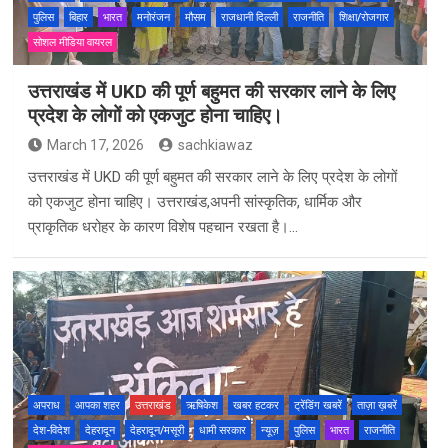
पुलिस
बिहार
भारत
मनोरंजन
मौसम
राजधानी दिल्ली
राजनीति
शिक्षा/रोजगार
सोशल मीडिया वायरल
उत्तराखंड में UKD की पूर्ण बहुमत की सरकार लाने के लिए
प्रदेश के लोगों को एकजुट होना चाहिए।
March 17, 2026
sachkiawaz
उत्तराखंड में UKD की पूर्ण बहुमत की सरकार लाने के लिए प्रदेश के लोगों
को एकजुट होना चाहिए। उत्तराखंड,अपनी सांस्कृतिक, धार्मिक और
प्राकृतिक धरोहर के कारण विशेष पहचान रखता है।…
अपराध
आपका शहर
उत्तराखंड
ऋषिकेश
खबर हटकर
ट्रेंडिंग खबरें
ताज़ा ख़बरें
देश-विदेश
देहरादून
देहरादून/मसूरी
धामी सरकार
न्यूज़
पुलिस
भारत
राजनीति