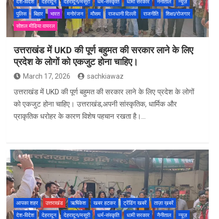
देश-विदेश
देहरादून
देहरादून/मसूरी
धर्म-संस्कृति
धामी सरकार
नैनीताल
न्यूज़
पुलिस
बिहार
भारत
मनोरंजन
मौसम
राजधानी दिल्ली
राजनीति
शिक्षा/रोजगार
सोशल मीडिया वायरल
उत्तराखंड में UKD की पूर्ण बहुमत की सरकार लाने के लिए
प्रदेश के लोगों को एकजुट होना चाहिए।
March 17, 2026
sachkiawaz
उत्तराखंड में UKD की पूर्ण बहुमत की सरकार लाने के लिए प्रदेश के लोगों
को एकजुट होना चाहिए। उत्तराखंड,अपनी सांस्कृतिक, धार्मिक और
प्राकृतिक धरोहर के कारण विशेष पहचान रखता है।…
आपका शहर
उत्तराखंड
ऋषिकेश
खबर हटकर
ट्रेंडिंग खबरें
ताज़ा ख़बरें
देश-विदेश
देहरादून
देहरादून/मसूरी
धर्म-संस्कृति
धामी सरकार
नैनीताल
न्यूज़