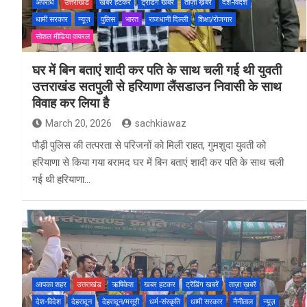
अपराध
उत्तराखंड
खबर हटकर
ट्रेंडिंग खबरें
ताज़ा ख़बरें
देश-विदेश
धामी सरकार
न्यूज़
पुलिस
भारत
राजधानी दिल्ली
शिक्षा/रोजगार
सोशल मीडिया वायरल
घर में बिन बताएं शादी कर पति के साथ चली गई थी युवती
उत्तराखंड सतपुली से हरियाणा लैंसडाउन निवासी के साथ
विवाह कर लिया है
March 20, 2026
sachkiawaz
पौड़ी पुलिस की तत्परता से परिजनों को मिली राहत, गुमशुदा युवती को
हरियाणा से किया गया बरामद घर में बिन बताएं शादी कर पति के साथ चली
गई थी हरियाणा…
आपका शहर
उत्तराखंड
ऋषिकेश
खबर हटकर
ट्रेंडिंग खबरें
ताज़ा ख़बरें
देश-विदेश
देहरादून
देहरादून/मसूरी
धर्म-संस्कृति
धामी सरकार
नैनीताल
न्यूज़