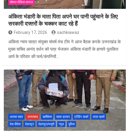
सोशल मीडिया वायरल
अंकिता भंडारी के माता पिता अपने घर पानी पहुंचाने के लिए
सरकारी दफ्तरों के चक्कर काट रहे हैं
February 17, 2026
sachkiawaz
अंकिता न्याय यात्रा संयुक्त संघर्ष मंच टीम ने आज बैठक करके उत्तराखंड के
मुख्य सचिव आनंद वर्धन को पत्र भेजकर अंकिता भंडारी के हत्यारे पुलकित
आर्य के परिवार की फर्म/कंपनियों…
आपका शहर
उत्तराखंड
ऋषिकेश
खबर हटकर
ट्रेंडिंग खबरें
ताज़ा ख़बरें
देश-विदेश
देहरादून
देहरादून/मसूरी
न्यूज़
पुलिस