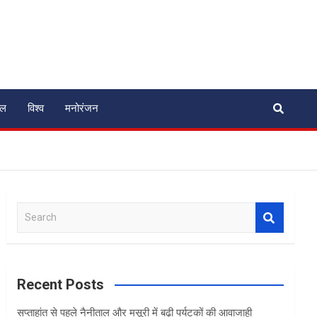
ेल
विश्व
मनोरंजन
S
e
a
r
c
Recent Posts
h
सप्ताहांत से पहले नैनीताल और मसूरी में बढ़ी पर्यटकों की आवाजाही