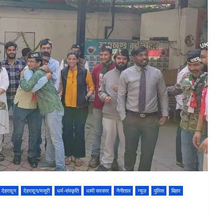
देहरादून
देहरादून/मसूरी
धर्म-संस्कृति
धामी सरकार
नैनीताल
न्यूज़
पुलिस
बिहार