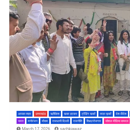
आपका शहर
उत्तराखंड
ऋषिकेश
खबर हटकर
ट्रेंडिंग खबरें
ताज़ा ख़बरें
देश-विदेश
भारत
मनोरंजन
मौसम
राजधानी दिल्ली
राजनीति
शिक्षा/रोजगार
सोशल मीडिया वायरल
March 17, 2026
sachkiawaz