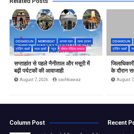
Related Posts
DEHARDUN
NEWSBEAT
आपका शहर
खबर हटकर
DEHARDUN
ट्रेंडिंग खबरें
ताज़ा ख़बरें
न्यूज़
सोशल मीडिया वायरल
ट्रेंडिंग खबरें
ता
सप्ताहांत से पहले नैनीताल और मसूरी में
जिलाधिकारी
बढ़ी पर्यटकों की आवाजाही
के दौरान सतर
August 7, 2026
sachkiawaz
August 7
Column Post
Recent P