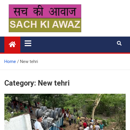
Skip
to
content
सच की आवाज
Home
New tehri
Category:
New tehri