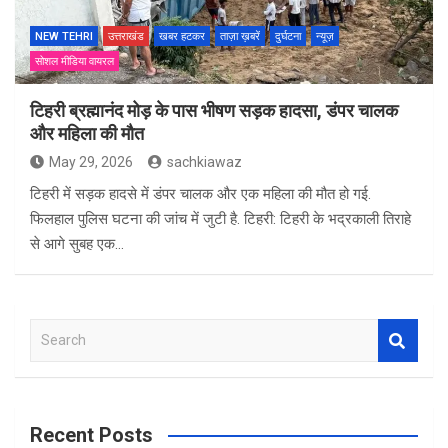
NEW TEHRI
उत्तराखंड
खबर हटकर
ताज़ा ख़बरें
दुर्घटना
न्यूज़
सोशल मीडिया वायरल
टिहरी ब्रह्मानंद मोड़ के पास भीषण सड़क हादसा, डंपर चालक
और महिला की मौत
May 29, 2026
sachkiawaz
टिहरी में सड़क हादसे में डंपर चालक और एक महिला की मौत हो गई.
फिलहाल पुलिस घटना की जांच में जुटी है. टिहरी: टिहरी के भद्रकाली तिराहे
से आगे सुबह एक…
S
e
a
r
c
Recent Posts