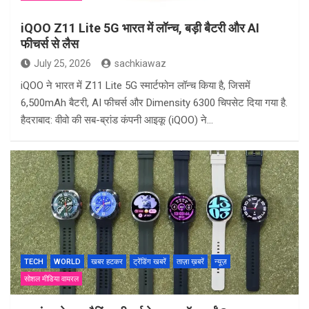
iQOO Z11 Lite 5G भारत में लॉन्च, बड़ी बैटरी और AI
फीचर्स से लैस
July 25, 2026
sachkiawaz
iQOO ने भारत में Z11 Lite 5G स्मार्टफोन लॉन्च किया है, जिसमें
6,500mAh बैटरी, AI फीचर्स और Dimensity 6300 चिपसेट दिया गया है.
हैदराबाद: वीवो की सब-ब्रांड कंपनी आइकू (iQOO) ने…
TECH
WORLD
खबर हटकर
ट्रेंडिंग खबरें
ताज़ा ख़बरें
न्यूज़
सोशल मीडिया वायरल