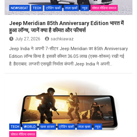
NEWSBEAT
TECH
ट्रेंडिंग खबरें
ताज़ा ख़बरें
न्यूज़
सोशल मीडिया वायरल
Jeep Meridian 85th Anniversary Edition भारत में
हुआ लॉन्च, जानें क्या है कीमत और फीचर्स
July 27, 2026
sachkiawaz
Jeep India ने अपनी 7-सीटर Jeep Meridian का 85th Anniversary
Edition लॉन्च किया है. इसकी कीमत 36.05 लाख (एक्स-शोरूम) रखी गई
है. हैदराबाद: लग्जरी एसयूवी निर्माता कंपनी Jeep India ने अपनी…
TECH
WORLD
खबर हटकर
ट्रेंडिंग खबरें
ताज़ा ख़बर
न्यूज़
सोशल मीडिया वायरल