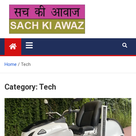
Skip
to
content
सच की आवाज
Home
Tech
Category:
Tech