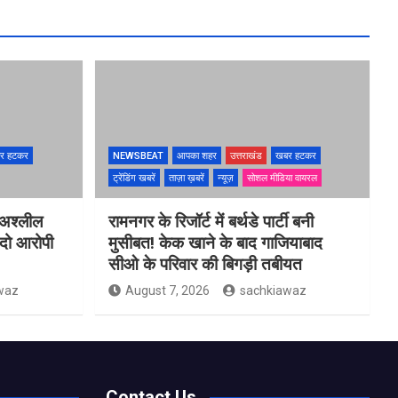
र हटकर
NEWSBEAT
आपका शहर
उत्तराखंड
खबर हटकर
ट्रेंडिंग खबरें
ताज़ा ख़बरें
न्यूज़
सोशल मीडिया वायरल
 अश्लील
रामनगर के रिजॉर्ट में बर्थडे पार्टी बनी
 दो आरोपी
मुसीबत! केक खाने के बाद गाजियाबाद
सीओ के परिवार की बिगड़ी तबीयत
waz
August 7, 2026
sachkiawaz
Contact Us