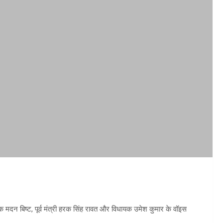
धायक मदन बिष्ट, पूर्व मंत्री हरक सिंह रावत और विधायक उमेश कुमार के वॉइस