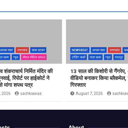
आपका शहर
उत्तराखंड
खबर हटकर
NEWSBEAT
आपका शहर
उत्तराखंड
खब
ज़ा ख़बर
न्यूज़
सोशल मीडिया वायरल
ट्रेंडिंग खबरें
ताज़ा ख़बर
न्यूज़
रुद्रपुर
ंव शंकराचार्य निर्मित मंदिर की
13 साल की किशोरी से गैंगरेप,
ुनवाई, रिपोर्ट पर हाईकोर्ट ने
वीडियो बनाकर किया ब्लैकमेल,
े मांगा शपथ पत्र
गिरफ्तार
, 2026
sachkiawaz
August 7, 2026
sachkia
osts
About