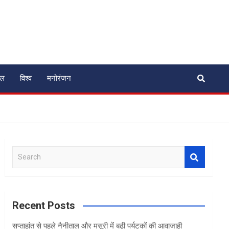
ेल
विश्व
मनोरंजन
S
e
a
r
c
Recent Posts
h
सप्ताहांत से पहले नैनीताल और मसूरी में बढ़ी पर्यटकों की आवाजाही