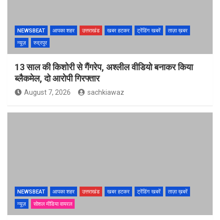
NEWSBEAT
आपका शहर
उत्तराखंड
खबर हटकर
ट्रेंडिंग खबरें
ताज़ा ख़बर
न्यूज़
रुद्रपुर
13 साल की किशोरी से गैंगरेप, अश्लील वीडियो बनाकर किया
ब्लैकमेल, दो आरोपी गिरफ्तार
August 7, 2026
sachkiawaz
NEWSBEAT
आपका शहर
उत्तराखंड
खबर हटकर
ट्रेंडिंग खबरें
ताज़ा ख़बरें
न्यूज़
सोशल मीडिया वायरल