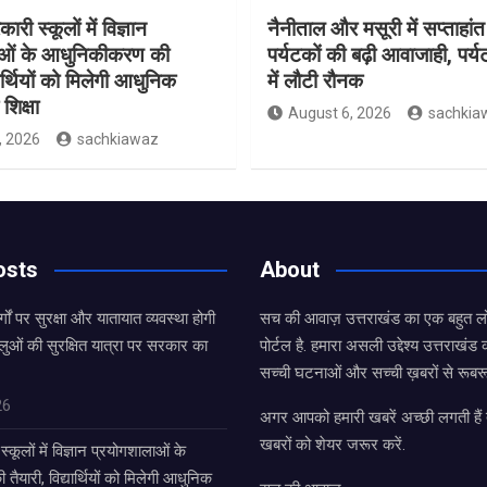
ारी स्कूलों में विज्ञान
नैनीताल और मसूरी में सप्ताहांत
ाओं के आधुनिकीकरण की
पर्यटकों की बढ़ी आवाजाही, पर्
यार्थियों को मिलेगी आधुनिक
में लौटी रौनक
शिक्षा
August 6, 2026
sachkia
, 2026
sachkiawaz
osts
About
्गों पर सुरक्षा और यातायात व्यवस्था होगी
सच की आवाज़ उत्तराखंड का एक बहुत लो
लुओं की सुरक्षित यात्रा पर सरकार का
पोर्टल है. हमारा असली उद्देश्य उत्तराखं
सच्ची घटनाओं और सच्ची ख़बरों से रूबरू
26
अगर आपको हमारी खबरें अच्छी लगती हैं त
खबरों को शेयर जरूर करें.
्कूलों में विज्ञान प्रयोगशालाओं के
यारी, विद्यार्थियों को मिलेगी आधुनिक