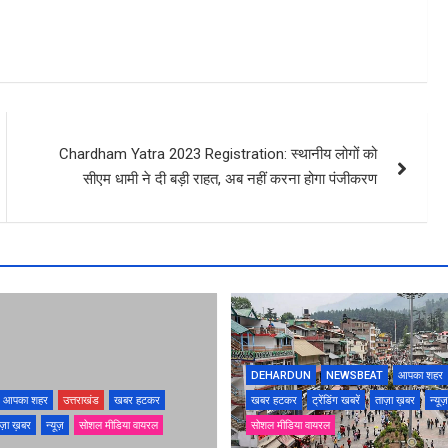
Chardham Yatra 2023 Registration: स्‍थानीय लोगों को
सीएम धामी ने दी बड़ी राहत, अब नहीं करना होगा पंजीकरण
DEHARDUN
NEWSBEAT
आपका शहर
आपका शहर
उत्तराखंड
खबर हटकर
खबर हटकर
ट्रेंडिंग खबरें
ताज़ा ख़बर
न्यूज़
ज़ा ख़बर
न्यूज़
सोशल मीडिया वायरल
सोशल मीडिया वायरल