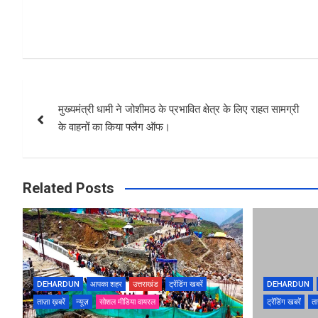
Post
मुख्यमंत्री धामी ने जोशीमठ के प्रभावित क्षेत्र के लिए राहत सामग्री
navigation
के वाहनों का किया फ्लैग ऑफ।
Related Posts
DEHARDUN
आपका शहर
उत्तराखंड
ट्रेंडिंग खबरें
DEHARDUN
ताज़ा ख़बरें
न्यूज़
सोशल मीडिया वायरल
ट्रेंडिंग खबरें
ता