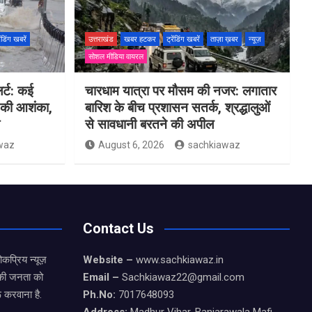
ेंडिंग खबरें
उत्तराखंड
खबर हटकर
ट्रेंडिंग खबरें
ताज़ा ख़बर
न्यूज़
सोशल मीडिया वायरल
लर्ट: कई
चारधाम यात्रा पर मौसम की नजर: लगातार
न की आशंका,
बारिश के बीच प्रशासन सतर्क, श्रद्धालुओं
से सावधानी बरतने की अपील
waz
August 6, 2026
sachkiawaz
Contact Us
कप्रिय न्यूज़
Website –
www.sachkiawaz.in
ड की जनता को
Email –
Sachkiawaz22@gmail.com
 करवाना है.
Ph.No:
7017648093
Address:
Madhur Vihar, Banjarawala Mafi,