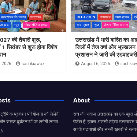
उत्तरराखंड विधानसभा
उत्तराखंड
DEHARDUN
उत्तराखंड
खबर हटकर
ट्र
ज़ा ख़बर
न्यूज़
सोशल मीडिया वायरल
ताज़ा ख़बर
न्यूज़
सोशल मीडिया वायरल
27 की तैयारी शुरू,
उत्तराखंड में भारी बारिश का अ
ं 1 सितंबर से शुरू होगा विशेष
जिलों में तेज वर्षा और भूस्खल
यान
प्रशासन ने जारी की एडवाइजरी
, 2026
sachkiawaz
August 6, 2026
sachkia
osts
About
र्ट ट्रैफिक प्रबंधन परियोजना को मिलेगी
सच की आवाज़ उत्तराखंड का एक बहुत लो
 और सड़क दुर्घटनाओं पर लगेगी लगाम
पोर्टल है. हमारा असली उद्देश्य उत्तराखं
सच्ची घटनाओं और सच्ची ख़बरों से रूबरू
26