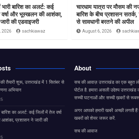
ें भारी बारिश का अलर्ट: कई
चारधाम यात्रा पर मौसम की न
ेज वर्षा और भूस्खलन की आशंका,
बारिश के बीच प्रशासन सतर्क, श
 जारी की एडवाइजरी
से सावधानी बरतने की अपील
, 2026
sachkiawaz
August 6, 2026
sachkia
osts
About
तैयारी शुरू, उत्तराखंड में 1 सितंबर से
सच की आवाज़ उत्तराखंड का एक बहुत लो
 गणना अभियान
पोर्टल है. हमारा असली उद्देश्य उत्तराखं
सच्ची घटनाओं और सच्ची ख़बरों से रूबरू
26
अगर आपको हमारी खबरें अच्छी लगती हैं त
ी बारिश का अलर्ट: कई जिलों में तेज वर्षा
खबरों को शेयर जरूर करें.
आशंका, प्रशासन ने जारी की
सच की आवाज
26