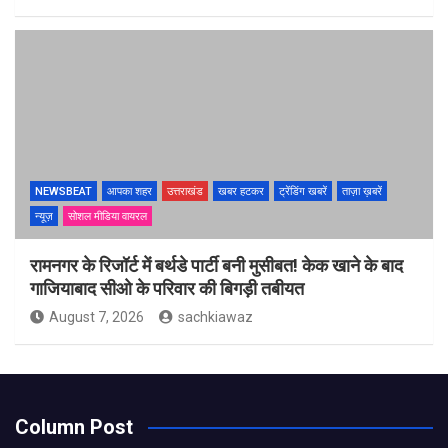
NEWSBEAT
आपका शहर
उत्तराखंड
खबर हटकर
ट्रेंडिंग खबरें
ताज़ा ख़बरें
न्यूज़
सोशल मीडिया वायरल
रामनगर के रिजॉर्ट में बर्थडे पार्टी बनी मुसीबत! केक खाने के बाद
गाजियाबाद सीओ के परिवार की बिगड़ी तबीयत
August 7, 2026
sachkiawaz
Column Post