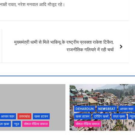
मीनाक्षी रावत, नरेश मनवाल आदि मौजूद रहे।
मुख्यमंत्री धामी से मिले भाकियू के राष्ट्रीय प्रवक्ता राकेश टिकैत,
राजनीतिक गलियारे में रही चर्चा
DEHARDUN
NEWSBEAT
आपका शहर
आपका शहर
उत्तराखंड
खबर हटकर
खबर हटकर
ट्रेंडिंग खबरें
ताज़ा ख़बर
न्यूज़
ज़ा ख़बर
न्यूज़
सोशल मीडिया वायरल
सोशल मीडिया वायरल