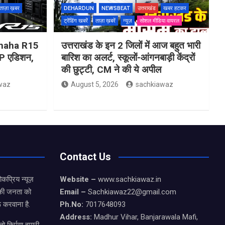
ताज़ा ख़बर
DEHARDUN
NEWSBEAT
उत्तराखंड
खबर हटकर
ट्रेंडिंग खबरें
ताज़ा ख़बरें
न्यूज़
सोशल मीडिया वायरल
Yamaha R15
उत्तराखंड के इन 2 जिलों में आज बहुत भारी
 एडिशन,
बारिश का अलर्ट, स्कूलों-आंगनबाड़ी केंद्रों
की छुट्टी, CM ने की ये अपील
waz
August 5, 2026
sachkiawaz
Contact Us
कप्रिय न्यूज़
Website –
www.sachkiawaz.in
ड की जनता को
Email –
Sachkiawaz22@gmail.com
 करवाना है.
Ph.No:
7017648093
Address:
Madhur Vihar, Banjarawala Mafi,
ो किर्पया हमारी