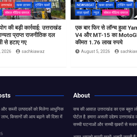
उत्तराखंड
खबर हटकर
ट्रेंडिंग खबरें
NEWSBEAT
खबर हटकर
ट्रेंडिंग खबरें
ज़
सोशल मीडिया वायरल
ताज़ा ख़बरें
न्यूज़
सोशल मीडिया वायरल
ोग की बड़ी कार्रवाई: उत्तराखंड
एक बार फिर से लॉन्च हुआ 
मान्यता प्राप्त राजनीतिक दल
V4 और MT-15 का MotoGP
ची से हटाए गए
कीमत 1.76 लाख रुपये
, 2026
sachkiawaz
August 5, 2026
sachkia
osts
About
ल और सब्जी उत्पादकों को मिलेगा आधुनिक
सच की आवाज़ उत्तराखंड का एक बहुत लो
 लाभ, किसानों की आय बढ़ाने की दिशा में
पोर्टल है. हमारा असली उद्देश्य उत्तराखं
सच्ची घटनाओं और सच्ची ख़बरों से रूबरू
26
अगर आपको हमारी खबरें अच्छी लगती हैं त