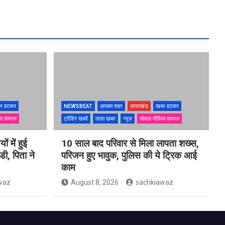
र हटकर
NEWSBEAT
आपका शहर
उत्तराखंड
खबर हटकर
या वायरल
ट्रेंडिंग खबरें
ताज़ा ख़बर
न्यूज़
सोशल मीडिया वायरल
ों में हुई
10 साल बाद परिवार से मिला लापता शख्स,
ी, पिता ने
परिजन हुए भावुक, पुलिस की ये ट्रिक आई
काम
waz
August 8, 2026
sachkiawaz