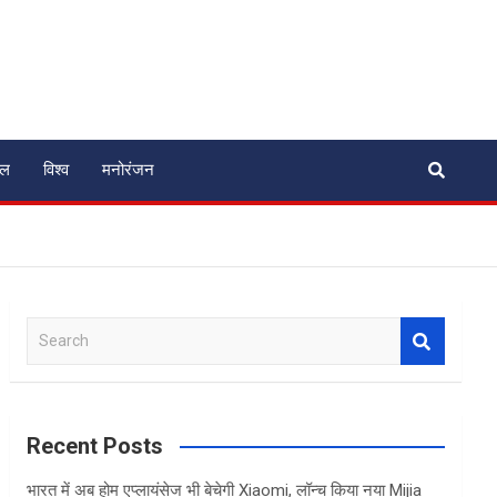
ेल
विश्व
मनोरंजन
S
e
a
r
c
Recent Posts
h
भारत में अब होम एप्लायंसेज भी बेचेगी Xiaomi, लॉन्च किया नया Mijia