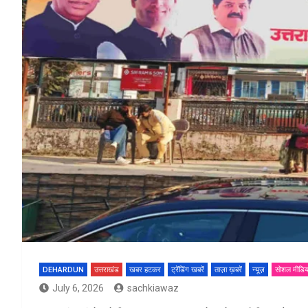
DEHARDUN
उत्तराखंड
खबर हटकर
ट्रेंडिंग खबरें
ताज़ा ख़बरें
न्यूज़
सोशल मीडिय
July 6, 2026
sachkiawaz