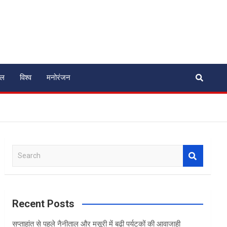
ेल
विश्व
मनोरंजन
S
e
a
r
c
Recent Posts
h
सप्ताहांत से पहले नैनीताल और मसूरी में बढ़ी पर्यटकों की आवाजाही