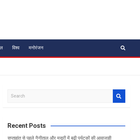
ेल
विश्व
मनोरंजन
S
e
a
r
c
Recent Posts
h
सप्ताहांत से पहले नैनीताल और मसूरी में बढ़ी पर्यटकों की आवाजाही