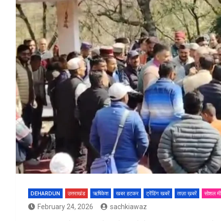
DEHARDUN
उत्तराखंड
ऋषिकेश
खबर हटकर
ट्रेंडिंग खबरें
ताज़ा ख़बरें
सोशल मी
February 24, 2026
sachkiawaz