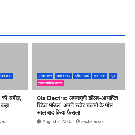
ेंडिंग खबरें
आपका शहर
खबर हटकर
ट्रेंडिंग खबरें
ताज़ा ख़बर
न्यूज़
सोशल मीडिया वायरल
ने की अपील,
Ola Electric अपनाएगी डीलर-आधारित
ो कहा
रिटेल मॉडल, अपने स्टोर चलाने के पांच
साल बाद किया फैसला
waz
August 7, 2026
sachkiawaz