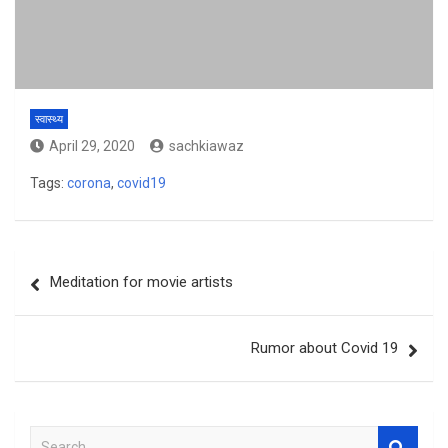
स्वास्थ्य
April 29, 2020
sachkiawaz
Tags:
corona
,
covid19
Post
Meditation for movie artists
navigation
Rumor about Covid 19
S