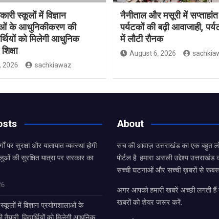
ारी स्कूलों में विज्ञान
नैनीताल और मसूरी में सप्ताहांत
ाओं के आधुनिकीकरण की
पर्यटकों की बढ़ी आवाजाही, पर्
यार्थियों को मिलेगी आधुनिक
में लौटी रौनक
शिक्षा
August 6, 2026
sachkia
, 2026
sachkiawaz
osts
About
्गों पर सुरक्षा और यातायात व्यवस्था होगी
सच की आवाज़ उत्तराखंड का एक बहुत लो
लुओं की सुरक्षित यात्रा पर सरकार का
पोर्टल है. हमारा असली उद्देश्य उत्तराखं
सच्ची घटनाओं और सच्ची ख़बरों से रूबरू
26
अगर आपको हमारी खबरें अच्छी लगती हैं त
खबरों को शेयर जरूर करें.
्कूलों में विज्ञान प्रयोगशालाओं के
यारी, विद्यार्थियों को मिलेगी आधुनिक