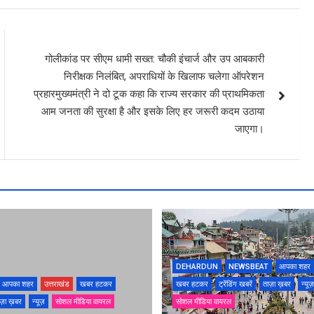
गोलीकांड पर सीएम धामी सख्त: चौकी इंचार्ज और उप आबकारी
निरीक्षक निलंबित, अपराधियों के खिलाफ चलेगा ऑपरेशन
प्रहारमुख्यमंत्री ने दो टूक कहा कि राज्य सरकार की प्राथमिकता
आम जनता की सुरक्षा है और इसके लिए हर जरूरी कदम उठाया
जाएगा।
DEHARDUN
NEWSBEAT
आपका शहर
आपका शहर
उत्तराखंड
खबर हटकर
खबर हटकर
ट्रेंडिंग खबरें
ताज़ा ख़बर
न्यूज़
ज़ा ख़बर
न्यूज़
सोशल मीडिया वायरल
सोशल मीडिया वायरल