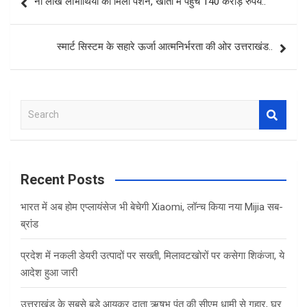
नौ लाख लाभार्थियों को मिली पेंशन, खातों में पहुंचे 140 करोड़ रुपये..
navigation
स्मार्ट सिस्टम के सहारे ऊर्जा आत्मनिर्भरता की ओर उत्तराखंड..
S
e
a
r
c
Recent Posts
h
भारत में अब होम एप्लायंसेज भी बेचेगी Xiaomi, लॉन्च किया नया Mijia सब-
ब्रांड
प्रदेश में नकली डेयरी उत्पादों पर सख्ती, मिलावटखोरों पर कसेगा शिकंजा, ये
आदेश हुआ जारी
उत्तराखंड के सबसे बड़े आयकर दाता ऋषभ पंत की सीएम धामी से गुहार, घर