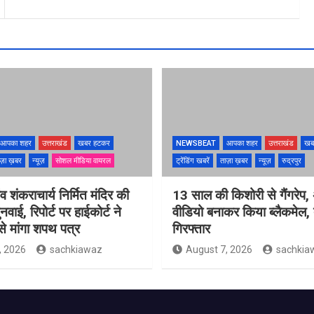
आपका शहर
उत्तराखंड
खबर हटकर
NEWSBEAT
आपका शहर
उत्तराखंड
खब
ज़ा ख़बर
न्यूज़
सोशल मीडिया वायरल
ट्रेंडिंग खबरें
ताज़ा ख़बर
न्यूज़
रुद्रपुर
ंव शंकराचार्य निर्मित मंदिर की
13 साल की किशोरी से गैंगरेप,
ुनवाई, रिपोर्ट पर हाईकोर्ट ने
वीडियो बनाकर किया ब्लैकमेल,
े मांगा शपथ पत्र
गिरफ्तार
, 2026
sachkiawaz
August 7, 2026
sachkia