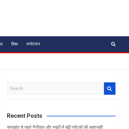
ेल
विश्व
मनोरंजन
S
e
a
r
c
Recent Posts
h
सप्ताहांत से पहले नैनीताल और मसूरी में बढ़ी पर्यटकों की आवाजाही