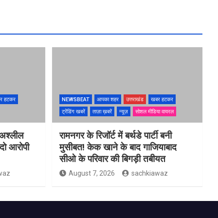
र हटकर
NEWSBEAT
आपका शहर
उत्तराखंड
खबर हटकर
ट्रेंडिंग खबरें
ताज़ा ख़बरें
न्यूज़
सोशल मीडिया वायरल
 अश्लील
रामनगर के रिजॉर्ट में बर्थडे पार्टी बनी
 दो आरोपी
मुसीबत! केक खाने के बाद गाजियाबाद
सीओ के परिवार की बिगड़ी तबीयत
waz
August 7, 2026
sachkiawaz