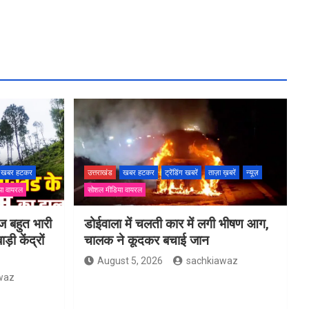
खबर हटकर
उत्तराखंड
खबर हटकर
ट्रेंडिंग खबरें
ताज़ा ख़बरें
न्यूज़
या वायरल
सोशल मीडिया वायरल
ज बहुत भारी
डोईवाला में चलती कार में लगी भीषण आग,
़ी केंद्रों
चालक ने कूदकर बचाई जान
August 5, 2026
sachkiawaz
waz