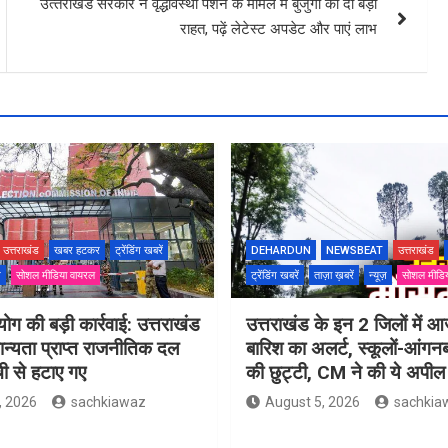
उत्‍तराखंड सरकार ने वृद्धावस्था पेंशन के मामले में बुजुर्गों को दी बड़ी
राहत, पढ़ें लेटेस्‍ट अपडेट और पाएं लाभ
उत्तराखंड
खबर हटकर
ट्रेंडिंग खबरें
DEHARDUN
NEWSBEAT
उत्तराखंड
ज़
सोशल मीडिया वायरल
ट्रेंडिंग खबरें
ताज़ा ख़बरें
न्यूज़
सोशल मीडि
ोग की बड़ी कार्रवाई: उत्तराखंड
उत्तराखंड के इन 2 जिलों में आ
मान्यता प्राप्त राजनीतिक दल
बारिश का अलर्ट, स्कूलों-आंगनबाड
ची से हटाए गए
की छुट्टी, CM ने की ये अपील
, 2026
sachkiawaz
August 5, 2026
sachkia