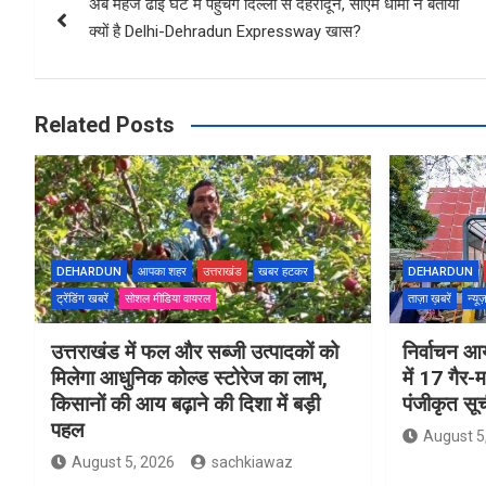
अब महज ढाई घंटे में पहुंचेंगे दिल्‍ली से देहरादून, सीएम धामी ने बताया
navigation
क्‍यों है Delhi-Dehradun Expressway खास?
Related Posts
DEHARDUN
आपका शहर
उत्तराखंड
खबर हटकर
DEHARDUN
ट्रेंडिंग खबरें
सोशल मीडिया वायरल
ताज़ा ख़बरें
न्यू
उत्तराखंड में फल और सब्जी उत्पादकों को
निर्वाचन आय
मिलेगा आधुनिक कोल्ड स्टोरेज का लाभ,
में 17 गैर-
किसानों की आय बढ़ाने की दिशा में बड़ी
पंजीकृत सू
पहल
August 5
August 5, 2026
sachkiawaz