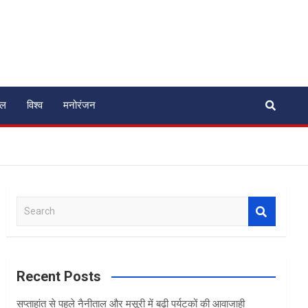
ेल
विश्व
मनोरंजन
S
e
a
r
c
Recent Posts
h
सप्ताहांत से पहले नैनीताल और मसूरी में बढ़ी पर्यटकों की आवाजाही