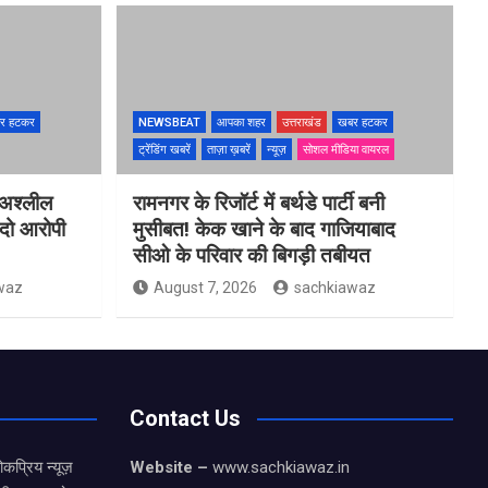
र हटकर
NEWSBEAT
आपका शहर
उत्तराखंड
खबर हटकर
ट्रेंडिंग खबरें
ताज़ा ख़बरें
न्यूज़
सोशल मीडिया वायरल
 अश्लील
रामनगर के रिजॉर्ट में बर्थडे पार्टी बनी
 दो आरोपी
मुसीबत! केक खाने के बाद गाजियाबाद
सीओ के परिवार की बिगड़ी तबीयत
waz
August 7, 2026
sachkiawaz
Contact Us
कप्रिय न्यूज़
Website –
www.sachkiawaz.in