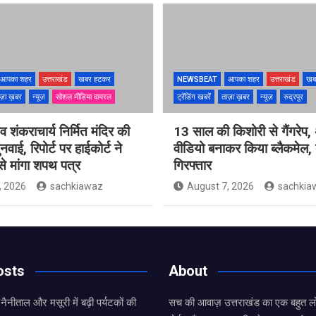
आपका शहर
उत्तराखंड
खबर हटकर
NEWSBEAT
आपका शहर
उत्तराखंड
खब
ज़ा ख़बर
न्यूज़
सोशल मीडिया वायरल
ट्रेंडिंग खबरें
ताज़ा ख़बर
न्यूज़
रुद्रपुर
ंव शंकराचार्य निर्मित मंदिर की
13 साल की किशोरी से गैंगरेप,
ुनवाई, रिपोर्ट पर हाईकोर्ट ने
वीडियो बनाकर किया ब्लैकमेल,
े मांगा शपथ पत्र
गिरफ्तार
, 2026
sachkiawaz
August 7, 2026
sachkia
osts
About
 नैनीताल और मसूरी में बढ़ी पर्यटकों की
सच की आवाज़ उत्तराखंड का एक बहुत लो