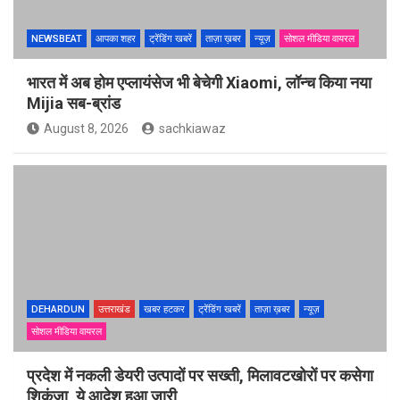
NEWSBEAT
आपका शहर
ट्रेंडिंग खबरें
ताज़ा ख़बर
न्यूज़
सोशल मीडिया वायरल
भारत में अब होम एप्लायंसेज भी बेचेगी Xiaomi, लॉन्च किया नया
Mijia सब-ब्रांड
August 8, 2026
sachkiawaz
DEHARDUN
उत्तराखंड
खबर हटकर
ट्रेंडिंग खबरें
ताज़ा ख़बर
न्यूज़
सोशल मीडिया वायरल
प्रदेश में नकली डेयरी उत्पादों पर सख्ती, मिलावटखोरों पर कसेगा
शिकंजा, ये आदेश हुआ जारी