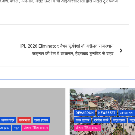
या दक्षिण, केरला, अंडमान, मैसूर ऊटी में भी आईआरसीटीसी द्वारा यात्रा टूर पैकेज
IPL 2026 Eliminator: वैभव सूर्यवंशी की बदौलत राजस्थान
फाइनल की रेस में बरकरार, हैदराबाद टूर्नामेंट से बाहर
DEHARDUN
NEWSBEAT
आपका शहर
आपका शहर
उत्तराखंड
खबर हटकर
खबर हटकर
ट्रेंडिंग खबरें
ताज़ा ख़बर
न्यूज़
ज़ा ख़बर
न्यूज़
सोशल मीडिया वायरल
सोशल मीडिया वायरल