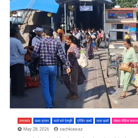
उत्तराखंड
खबर हटकर
चलो चले देवभूमि
ट्रेंडिंग खबरें
ताज़ा ख़बरें
सोशल मीडिया वायरल
May 28, 2026
sachkiawaz