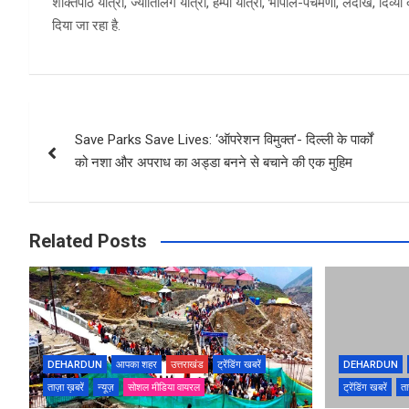
शक्तिपीठ यात्रा, ज्योतिर्लिंग यात्रा, हम्पी यात्रा, भोपाल-पंचमणी, लदाख, दिव्
दिया जा रहा है.
Post
Save Parks Save Lives: ‘ऑपरेशन विमुक्त’- दिल्ली के पार्कों
navigation
को नशा और अपराध का अड्डा बनने से बचाने की एक मुहिम
Related Posts
DEHARDUN
आपका शहर
उत्तराखंड
ट्रेंडिंग खबरें
DEHARDUN
ताज़ा ख़बरें
न्यूज़
सोशल मीडिया वायरल
ट्रेंडिंग खबरें
ता