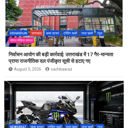
DEHARDUN
उत्तराखंड
खबर हटकर
ट्रेंडिंग खबरें
ताज़ा ख़बरें
न्यूज़
सोशल मीडिया वायरल
निर्वाचन आयोग की बड़ी कार्रवाई: उत्तराखंड में 17 गैर-मान्यता
प्राप्त राजनीतिक दल पंजीकृत सूची से हटाए गए
August 5, 2026
sachkiawaz
NEWSBEAT
खबर हटकर
ट्रेंडिंग खबरें
ताज़ा ख़बर
ताज़ा ख़बरें
न्यूज़