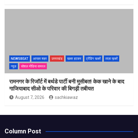
NEWSBEAT
आपका शहर
उत्तराखंड
खबर हटकर
ट्रेंडिंग खबरें
ताज़ा ख़बरें
न्यूज़
सोशल मीडिया वायरल
रामनगर के रिजॉर्ट में बर्थडे पार्टी बनी मुसीबत! केक खाने के बाद
गाजियाबाद सीओ के परिवार की बिगड़ी तबीयत
August 7, 2026
sachkiawaz
Column Post