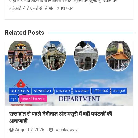
पौड़ी हाट गांव शंकराचार्य निर्मित मंदिर की सुरक्षा पर सुनवाई, रिपोर्ट पर
हाईकोर्ट ने टीएचडीसी से मांगा शपथ पत्र
Related Posts
DEHARDUN
NEWSBEAT
आपका शहर
खबर हटकर
ट्रेंडिंग खबरें
ताज़ा ख़बरें
न्यूज़
सोशल मीडिया वायरल
सप्ताहांत से पहले नैनीताल और मसूरी में बढ़ी पर्यटकों की
आवाजाही
August 7, 2026
sachkiawaz