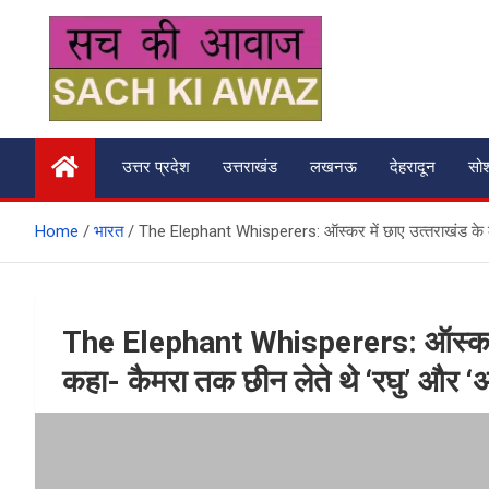
Skip
to
content
सच की आवाज
उत्तर प्रदेश
उत्तराखंड
लखनऊ
देहरादून
सो
Home
भारत
The Elephant Whisperers: ऑस्‍कर में छाए उत्‍तराखंड के क
The Elephant Whisperers: ऑस्‍कर म
कहा- कैमरा तक छीन लेते थे ‘रघु’ और ‘अम्