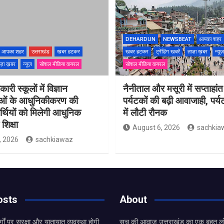
DEHARDUN
NEWSBEAT
आपका शहर
आपका शहर
उत्तराखंड
खबर हटकर
खबर हटकर
ट्रेंडिंग खबरें
ताज़ा ख़बर
न्यूज़
ज़ा ख़बर
न्यूज़
सोशल मीडिया वायरल
सोशल मीडिया वायरल
ारी स्कूलों में विज्ञान
नैनीताल और मसूरी में सप्ताहांत
ाओं के आधुनिकीकरण की
पर्यटकों की बढ़ी आवाजाही, पर्
यार्थियों को मिलेगी आधुनिक
में लौटी रौनक
शिक्षा
August 6, 2026
sachkia
, 2026
sachkiawaz
osts
About
्गों पर सुरक्षा और यातायात व्यवस्था होगी
सच की आवाज़ उत्तराखंड का एक बहुत लो