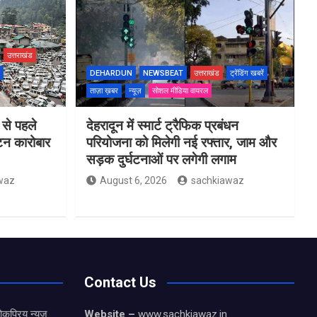
उत्तराखंड
DEHARDUN
NEWSBEAT
उत्तराखंड
ट्रेंडिंग खबरें
ताज़ा ख़बर
न्यूज़
सोशल मीडिया वायरल
 से पहले
देहरादून में स्मार्ट ट्रैफिक प्रबंधन
यटन कारोबार
परियोजना को मिलेगी नई रफ्तार, जाम और
सड़क दुर्घटनाओं पर लगेगी लगाम
waz
August 6, 2026
sachkiawaz
Contact Us
कप्रिय न्यूज़
Website –
www.sachkiawaz.in