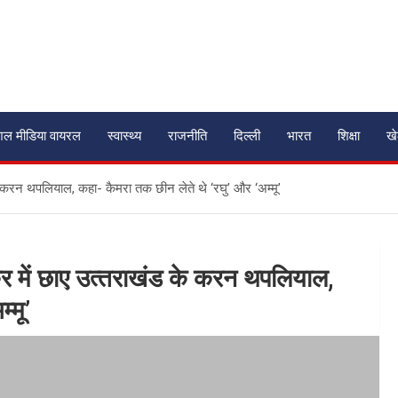
शल मीडिया वायरल
स्वास्थ्य
राजनीति
दिल्ली
भारत
शिक्षा
ख
रन थपलियाल, कहा- कैमरा तक छीन लेते थे ‘रघु’ और ‘अम्‍मू’
ें छाए उत्‍तराखंड के करन थपलियाल,
‍मू’