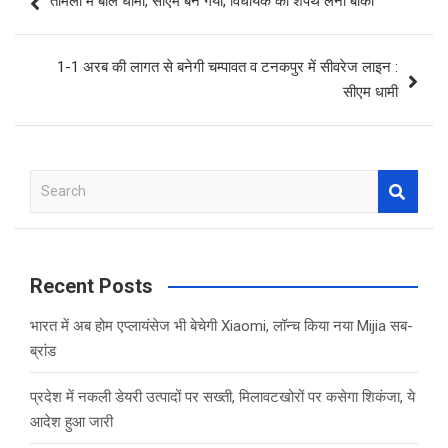
तामली में बोले धामी, सीएम बन गया, विधायक की शपथ लेना बाकी
navigation
1-1 अरब की लागत से बनेगी चम्पावत व टनकपुर में सीवरेज लाइन :
सीएम धामी
S
e
a
r
c
Recent Posts
h
भारत में अब होम एप्लायंसेज भी बेचेगी Xiaomi, लॉन्च किया नया Mijia सब-
ब्रांड
प्रदेश में नकली डेयरी उत्पादों पर सख्ती, मिलावटखोरों पर कसेगा शिकंजा, ये
आदेश हुआ जारी