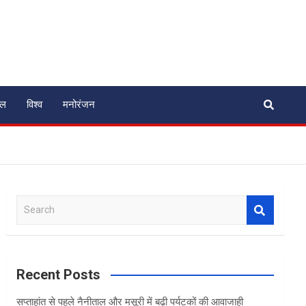
ेल
विश्व
मनोरंजन
S
e
a
r
c
Recent Posts
h
सप्ताहांत से पहले नैनीताल और मसूरी में बढ़ी पर्यटकों की आवाजाही