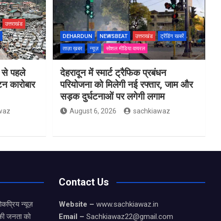
उत्तराखंड
DEHARDUN
NEWSBEAT
उत्तराखंड
ट्रेंडिंग खबरें
ताज़ा ख़बर
न्यूज़
सोशल मीडिया वायरल
 से पहले
देहरादून में स्मार्ट ट्रैफिक प्रबंधन
यटन कारोबार
परियोजना को मिलेगी नई रफ्तार, जाम और
सड़क दुर्घटनाओं पर लगेगी लगाम
waz
August 6, 2026
sachkiawaz
Contact Us
कप्रिय न्यूज़
Website –
www.sachkiawaz.in
ड की जनता को
Email –
Sachkiawaz22@gmail.com