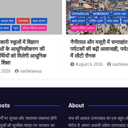
DEHARDUN
NEWSBEAT
आपका शहर
आपका शहर
उत्तराखंड
खबर हटकर
खबर हटकर
ट्रेंडिंग खबरें
ताज़ा ख़बर
न्यूज़
ज़ा ख़बर
न्यूज़
सोशल मीडिया वायरल
सोशल मीडिया वायरल
ारी स्कूलों में विज्ञान
नैनीताल और मसूरी में सप्ताहांत
ाओं के आधुनिकीकरण की
पर्यटकों की बढ़ी आवाजाही, पर्
यार्थियों को मिलेगी आधुनिक
में लौटी रौनक
शिक्षा
August 6, 2026
sachkia
, 2026
sachkiawaz
osts
About
्गों पर सुरक्षा और यातायात व्यवस्था होगी
सच की आवाज़ उत्तराखंड का एक बहुत लो
लुओं की सुरक्षित यात्रा पर सरकार का
पोर्टल है. हमारा असली उद्देश्य उत्तराखं