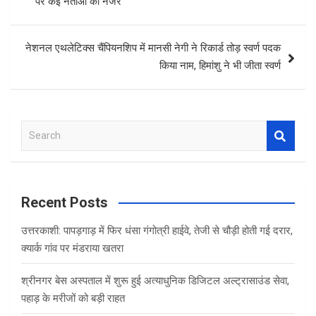
पर कई नेताओं की नजर
नेशनल एथलेटिक्स चैंपियनशिप में मानसी नेगी ने र‍िकार्ड तोड़ स्‍वर्ण पदक
क‍िया नाम, हिमांशु ने भी जीता स्‍वर्ण
S
e
a
r
c
Recent Posts
h
उत्तरकाशी: पापड़गाड़ में फिर धंसा गंगोत्री हाईवे, तेजी से चौड़ी होती गई दरार,
क्यार्क गांव पर मंडराया खतरा
श्रीनगर बेस अस्पताल में शुरू हुई अत्याधुनिक डिजिटल अल्ट्रासाउंड सेवा,
पहाड़ के मरीजों को बड़ी राहत