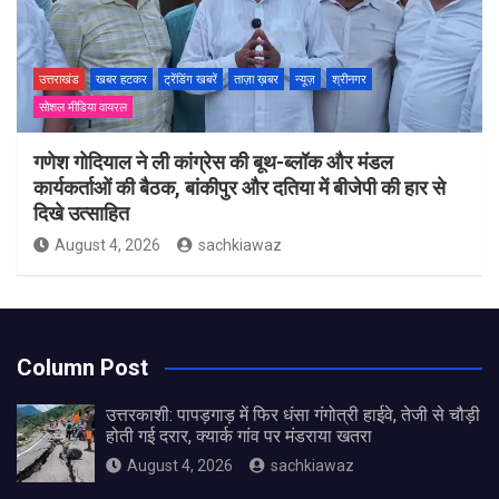
उत्तराखंड
खबर हटकर
ट्रेंडिंग खबरें
ताज़ा ख़बर
न्यूज़
श्रीनगर
सोशल मीडिया वायरल
गणेश गोदियाल ने ली कांग्रेस की बूथ-ब्लॉक और मंडल
कार्यकर्ताओं की बैठक, बांकीपुर और दतिया में बीजेपी की हार से
दिखे उत्साहित
August 4, 2026
sachkiawaz
Column Post
उत्तरकाशी: पापड़गाड़ में फिर धंसा गंगोत्री हाईवे, तेजी से चौड़ी
होती गई दरार, क्यार्क गांव पर मंडराया खतरा
August 4, 2026
sachkiawaz