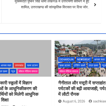
मुख्यमंत्री पुष्कर सिंह धामी लखनऊ में उत्तरायणी कौथिग में हुए
शामिल, उत्तराखण्ड की सांस्कृतिक विरासत पर दिया जोर..
DEHARDUN
NEWSBEAT
आपका शहर
आपका शहर
उत्तराखंड
खबर हटकर
खबर हटकर
ट्रेंडिंग खबरें
ताज़ा ख़बर
न्यूज़
ज़ा ख़बर
न्यूज़
सोशल मीडिया वायरल
सोशल मीडिया वायरल
ारी स्कूलों में विज्ञान
नैनीताल और मसूरी में सप्ताहांत
ाओं के आधुनिकीकरण की
पर्यटकों की बढ़ी आवाजाही, पर्
यार्थियों को मिलेगी आधुनिक
में लौटी रौनक
शिक्षा
August 6, 2026
sachkia