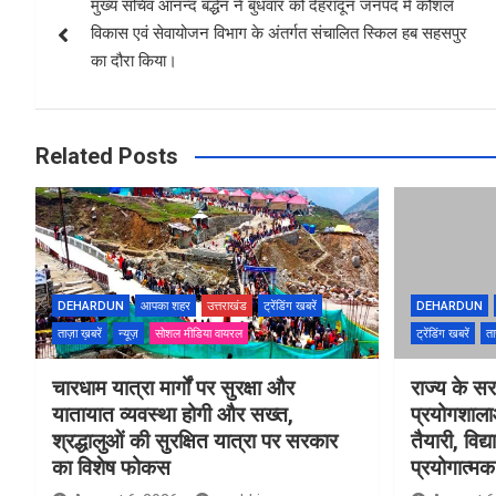
मुख्य सचिव आनन्द बर्द्धन ने बुधवार को देहरादून जनपद में कौशल
navigation
विकास एवं सेवायोजन विभाग के अंतर्गत संचालित स्किल हब सहसपुर
का दौरा किया।
Related Posts
DEHARDUN
आपका शहर
उत्तराखंड
ट्रेंडिंग खबरें
DEHARDUN
ताज़ा ख़बरें
न्यूज़
सोशल मीडिया वायरल
ट्रेंडिंग खबरें
ता
चारधाम यात्रा मार्गों पर सुरक्षा और
राज्य के सरक
यातायात व्यवस्था होगी और सख्त,
प्रयोगशाल
श्रद्धालुओं की सुरक्षित यात्रा पर सरकार
तैयारी, विद्
का विशेष फोकस
प्रयोगात्मक 