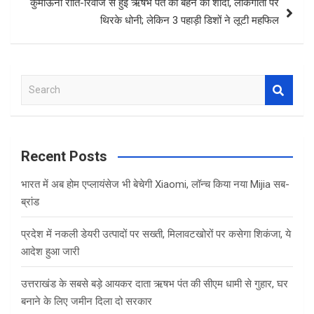
कुमाऊंनी रीति-रिवाज से हुई ऋषभ पंत की बहन की शादी, लोकगीतों पर
थिरके धोनी; लेकिन 3 पहाड़ी डिशों ने लूटी महफ‍िल
S
e
a
r
c
Recent Posts
h
भारत में अब होम एप्लायंसेज भी बेचेगी Xiaomi, लॉन्च किया नया Mijia सब-
ब्रांड
प्रदेश में नकली डेयरी उत्पादों पर सख्ती, मिलावटखोरों पर कसेगा शिकंजा, ये
आदेश हुआ जारी
उत्तराखंड के सबसे बड़े आयकर दाता ऋषभ पंत की सीएम धामी से गुहार, घर
बनाने के लिए जमीन दिला दो सरकार