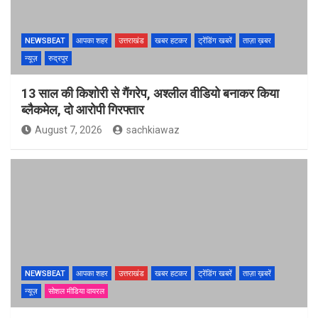
NEWSBEAT
आपका शहर
उत्तराखंड
खबर हटकर
ट्रेंडिंग खबरें
ताज़ा ख़बर
न्यूज़
रुद्रपुर
13 साल की किशोरी से गैंगरेप, अश्लील वीडियो बनाकर किया
ब्लैकमेल, दो आरोपी गिरफ्तार
August 7, 2026
sachkiawaz
NEWSBEAT
आपका शहर
उत्तराखंड
खबर हटकर
ट्रेंडिंग खबरें
ताज़ा ख़बरें
न्यूज़
सोशल मीडिया वायरल